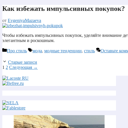
Как избежать импульсивных покупок?
от
EvgeniyaMazaeva
Чтобы избежать импульсивных покупок, уделяйте внимание дета
элегантным и роскошным.
Рубрики
Метки
Про стиль
мода
,
модные тенденции
,
стиль
Оставьте ком
Старые записи
Страница
Страница
1
2
Следующая
→