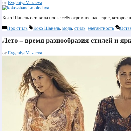
от
EvgeniyaMazaeva
Коко Шанель оставила после себя огромное наследие, которое
Рубрики
Метки
Про стиль
Коко Шанель
,
мода
,
стиль
,
элегантность
Оста
Лето – время разнообразия стилей и яр
от
EvgeniyaMazaeva