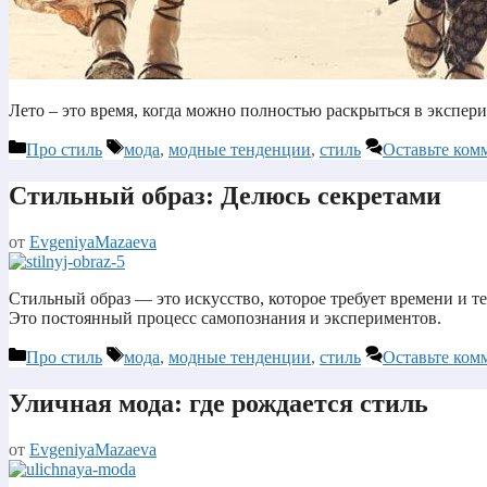
Лето – это время, когда можно полностью раскрыться в экспери
Рубрики
Метки
Про стиль
мода
,
модные тенденции
,
стиль
Оставьте ком
Стильный образ: Делюсь секретами
от
EvgeniyaMazaeva
Стильный образ — это искусство, которое требует времени и т
Это постоянный процесс самопознания и экспериментов.
Рубрики
Метки
Про стиль
мода
,
модные тенденции
,
стиль
Оставьте ком
Уличная мода: где рождается стиль
от
EvgeniyaMazaeva