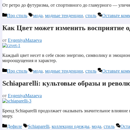
От ретро до футуризма, от спортивного до гламурного — ули
Рубрики
Метки
Про стиль
мода
,
модные тенденции
,
стиль
Оставьте ком
Как Цвет может изменить восприятие 
от
EvgeniyaMazaeva
Каждый цвет несет в себе свою энергию, символику и эмоцион
мироощущения и характер.
Рубрики
Метки
Про стиль
мода
,
модные тенденции
,
стиль
Оставьте ком
Schiaparelli: культовые образы и рево
от
EvgeniyaMazaeva
Бренд Schiaparelli продолжает оказывать значительное влияние
миру.
Рубрики
Метки
Дефиле
Schiaparelli
,
коллекции одежды
,
мода
,
стиль
Оста