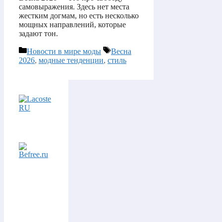
самовыражения. Здесь нет места
жестким догмам, но есть несколько
мощных направлений, которые
задают тон.
Рубрики
Метки
Новости в мире моды
Весна
2026
,
модные тенденции
,
стиль